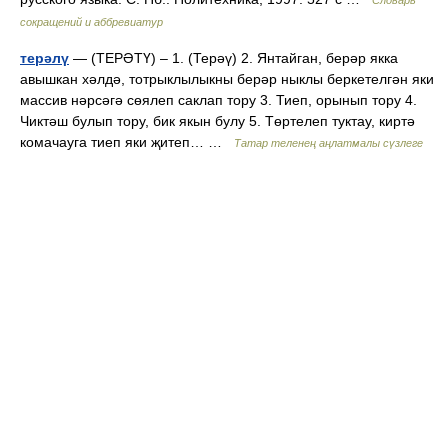
Словарь
сокращений и аббревиатур
терәлү
— (ТЕРӘТҮ) – 1. (Терәү) 2. Янтайган, берәр якка
авышкан хәлдә, тотрыклылыкны берәр ныклы беркетелгән яки
массив нәрсәгә сөялеп саклап тору 3. Тиеп, орынып тору 4.
Чиктәш булып тору, бик якын булу 5. Төртелеп туктау, киртә
комачауга тиеп яки җитеп… …
Татар теленең аңлатмалы сүзлеге