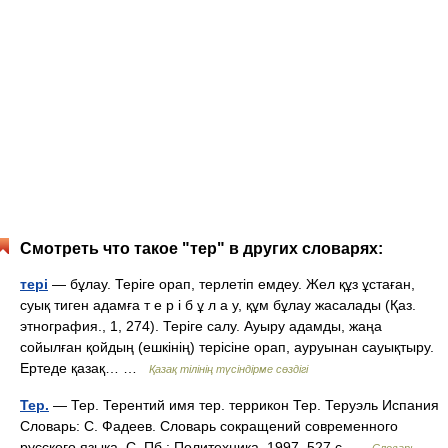
Смотреть что такое "тер" в других словарях:
тері
— бұлау. Теріге орап, терлетіп емдеу. Жел құз ұстаған,
суық тиген адамға т е р і б ұ л а у, құм бұлау жасалады (Қаз.
этнография., 1, 274). Теріге салу. Ауыру адамды, жаңа
сойылған қойдың (ешкінің) терісіне орап, ауруынан сауықтыру.
Ертеде қазақ… …
Қазақ тілінің түсіндірме сөздігі
Тер.
— Тер. Терентий имя тер. террикон Тер. Теруэль Испания
Словарь: С. Фадеев. Словарь сокращений современного
русского языка. С. Пб.: Политехника, 1997. 527 с …