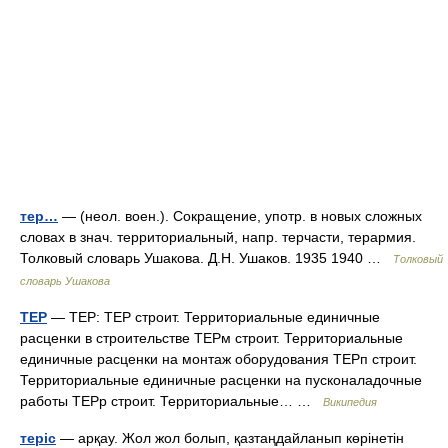
тер…
— (неол. воен.). Сокращение, употр. в новых сложных
словах в знач. территориальный, напр. терчасти, терармия.
Толковый словарь Ушакова. Д.Н. Ушаков. 1935 1940 …
Толковый
словарь Ушакова
ТЕР
— ТЕР: ТЕР строит. Территориальные единичные
расценки в строительстве ТЕРм строит. Территориальные
единичные расценки на монтаж оборудования ТЕРп строит.
Территориальные единичные расценки на пусконаладочные
работы ТЕРр строит. Территориальные… …
Википедия
теріс
— арқау. Жол жол болып, қазтаңдайланып көрінетін