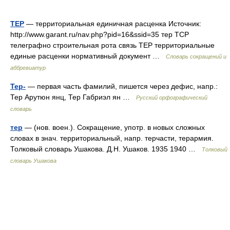
ТЕР
— территориальная единичная расценка Источник:
http://www.garant.ru/nav.php?pid=16&ssid=35 тер ТСР
телеграфно строительная рота связь ТЕР территориальные
единые расценки нормативный документ …
Словарь сокращений и
аббревиатур
Тер-
— первая часть фамилий, пишется через дефис, напр.:
Тер Арутюн янц, Тер Габриэл ян …
Русский орфографический
словарь
тер
— (нов. воен.). Сокращение, употр. в новых сложных
словах в знач. территориальный, напр. терчасти, терармия.
Толковый словарь Ушакова. Д.Н. Ушаков. 1935 1940 …
Толковый
словарь Ушакова