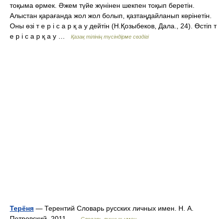
тоқыма өрмек. Әжем түйе жүнінен шекпен тоқып беретін.
Алыстан қарағанда жол жол болып, қазтаңдайланып көрінетін.
Оны өзі т е р і с а р қ а у дейтін (Н.Қозыбеков, Дала., 24). Өстіп т
е р і с а р қ а у …
Қазақ тілінің түсіндірме сөздігі
Терёня
— Терентий Словарь русских личных имен. Н. А.
Петровский. 2011 …