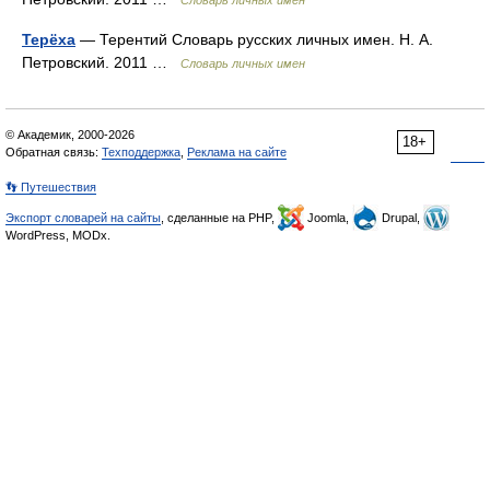
Словарь личных имен
Терёха
— Терентий Словарь русских личных имен. Н. А.
Петровский. 2011 …
Словарь личных имен
© Академик, 2000-2026
18+
Обратная связь:
Техподдержка
,
Реклама на сайте
👣 Путешествия
Экспорт словарей на сайты
, сделанные на PHP,
Joomla,
Drupal,
WordPress, MODx.